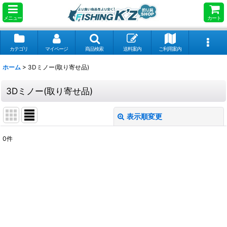
メニュー
カート
カテゴリ
マイページ
商品検索
送料案内
ご利用案内
ホーム
>
3Dミノー(取り寄せ品)
3Dミノー(取り寄せ品)
表示順変更
閉じる
0
件
表示数
:
並び順
:
絞り込む