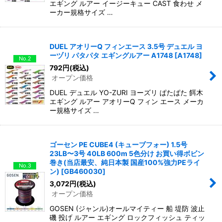
エギング ルアー イージーキュー CAST 食わせ メ
ーカー規格サイズ …
DUEL アオリーQ フィンエース 3.5号 デュエル ヨ
ーヅリ パタパタ エギングルアー A1748
[
A1748
]
No.2
792
円
(税込)
オープン価格
DUEL デュエル YO-ZURI ヨーズリ ぱたぱた 餌木
エギング ルアー アオリーQ フィン エース メーカ
ー規格サイズ …
ゴーセン PE CUBE4 (キューブフォー) 1.5号
23LB〜3号 40LB 600m 5色分け お買い得ボビン
巻き(当店最安、純日本製 国産100%強力PEライ
No.3
ン)
[
GB460030
]
3,072
円
(税込)
オープン価格
GOSEN (ジャンル)オールマイティー 船 堤防 波止
磯 投げ ルアー エギング ロックフィッシュ ティッ