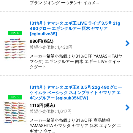
プラン ジギング 一つテンヤ イカメ…
(31%引) ヤマシタ エギ王 LIVE ライブ 3.5号 21g
490グロー エギングルアー 餌木 ヤマリア
No.4
[
egioulive35
]
986
円
(税込)
希望小売価格
:
1,430
円
メーカー希望小売価より31％OFF YAMASHITA(ヤ
マシタ) エギングルアー 餌木 エギ王 LIVE クイッ
クダート …
(31%引) ヤマシタ エギ王K 3.5号 22g 490グロー
ケイムラ ベーシック ネオンブライト ヤマリア エ
No.5
ギングルアー
[
egiouk35NEW
]
1,115
円
(税込)
希望小売価格
:
1,617
円
メーカー希望小売価より31％OFF 商品情報
YAMASHITA ヤマシタ ヤマリア 餌木 エギング エ
ギオウ K(ケ…