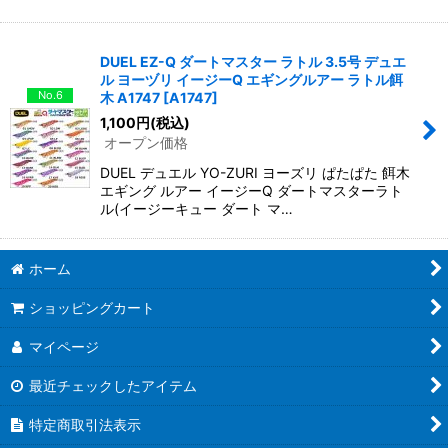
DUEL EZ-Q ダートマスター ラトル 3.5号 デュエ
ル ヨーヅリ イージーQ エギングルアー ラトル餌
No.6
木 A1747
[
A1747
]
1,100
円
(税込)
オープン価格
DUEL デュエル YO-ZURI ヨーズリ ぱたぱた 餌木
エギング ルアー イージーQ ダートマスターラト
ル(イージーキュー ダート マ…
ホーム
ショッピングカート
マイページ
最近チェックしたアイテム
特定商取引法表示