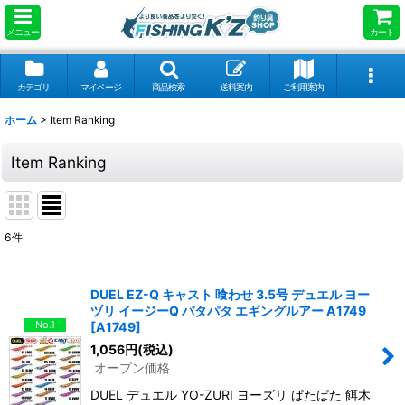
メニュー
カート
カテゴリ
マイページ
商品検索
送料案内
ご利用案内
ホーム
>
Item Ranking
Item Ranking
6
件
DUEL EZ-Q キャスト 喰わせ 3.5号 デュエル ヨー
ヅリ イージーQ パタパタ エギングルアー A1749
No.1
[
A1749
]
1,056
円
(税込)
オープン価格
DUEL デュエル YO-ZURI ヨーズリ ぱたぱた 餌木