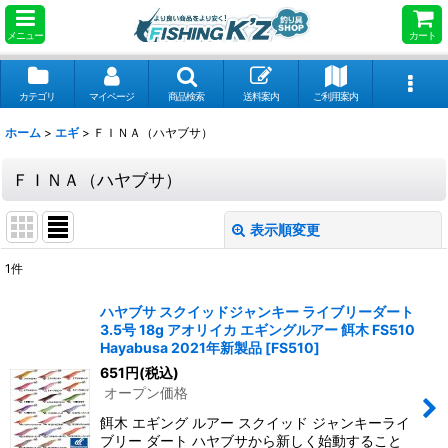
メニュー
カート
カテゴリ
マイページ
商品検索
送料案内
ご利用案内
ホーム
>
エギ
>
ＦＩＮＡ（ハヤブサ）
ＦＩＮＡ（ハヤブサ）
表示順変更
閉じる
1
件
表示数
:
ハヤブサ スクイッドジャンキー ライブリーダート
3.5号 18g アオリイカ エギングルアー 餌木 FS510
並び順
:
Hayabusa 2021年新製品
[
FS510
]
651
円
(税込)
オープン価格
絞り込む
餌木 エギング ルアー スクイッド ジャンキーライ
ブリー ダート ハヤブサから新しく始動すること