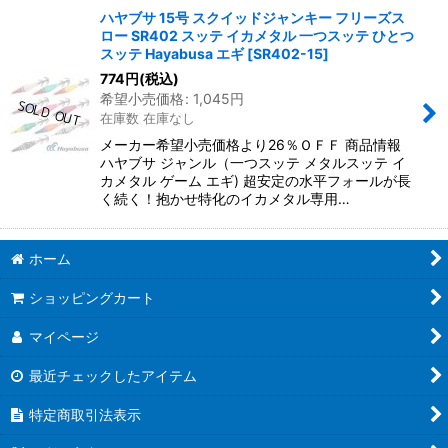
ハヤブサ 15号 スクイッドジャンキー フリーズス
ロー SR402 スッテ イカメタル 一つスッテ ひとつ
スッテ Hayabusa エギ
[
SR402-15
]
774
円
(税込)
希望小売価格
:
1,045
円
在庫数 在庫なし
メーカー希望小売価格より26％ＯＦＦ 商品情報
ハヤブサ ジャンル（一つスッテ メタルスッテ イ
カメタル ゲーム エギ) 超安定の水平フォールが長
く続く！抱かせ特化のイカメタル専用…
ホーム
ショッピングカート
マイページ
最近チェックしたアイテム
特定商取引法表示