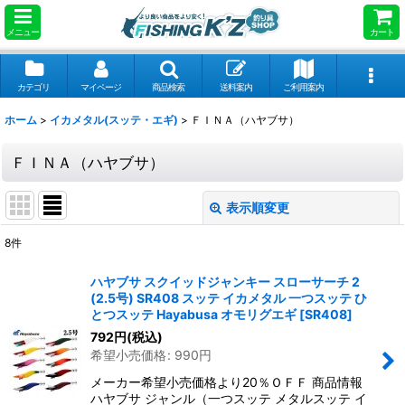
メニュー
カート
カテゴリ
マイページ
商品検索
送料案内
ご利用案内
ホーム
>
イカメタル(スッテ・エギ)
>
ＦＩＮＡ（ハヤブサ）
ＦＩＮＡ（ハヤブサ）
表示順変更
閉じる
8
件
表示数
:
ハヤブサ スクイッドジャンキー スローサーチ 2
(2.5号) SR408 スッテ イカメタル 一つスッテ ひ
並び順
:
とつスッテ Hayabusa オモリグエギ
[
SR408
]
792
円
(税込)
希望小売価格
:
990
円
絞り込む
メーカー希望小売価格より20％ＯＦＦ 商品情報
ハヤブサ ジャンル（一つスッテ メタルスッテ イ