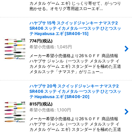
カメタル ゲーム エギ) じっくり寄せて、がっつり
抱かせる。オモリグ専用超スローエギ…
ハヤブサ 15号 スクイッドジャンキー ナマステ2
SR406 スッテ イカメタル 一つスッテ ひとつスッ
テ Hayabusa エギ
[
SR406-15
]
774
円
(税込)
希望小売価格
:
1,045
円
メーカー希望小売価格より26％ＯＦＦ 商品情報
ハヤブサ ジャンル（一つスッテ メタルスッテ イ
カメタル ゲーム エギ) スタンダードを極めた王道
メタルスッテ「ナマステ」がリニュー…
ハヤブサ 20号 スクイッドジャンキー ナマステ2
SR406 スッテ イカメタル 一つスッテ ひとつスッ
テ Hayabusa エギ
[
SR406-20
]
815
円
(税込)
希望小売価格
:
1,100
円
メーカー希望小売価格より26％ＯＦＦ 商品情報
ハヤブサ ジャンル（一つスッテ メタルスッテ イ
カメタル ゲーム エギ) スタンダードを極めた王道