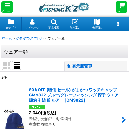
メニュー
カート
カテゴリ
マイページ
商品検索
送料案内
ご利用案内
ホーム
>
がまかつアパレル
>
ウェアー類
ウェアー類
表示順変更
閉じる
2
件
表示数
:
60%OFF (特価 セール) がまかつ ワッチキャップ
GM9822 ブルー/グレーフィッシング 帽子 ウエア
並び順
:
磯釣り 鮎 船 ルアー
[
GM9822
]
2,640
円
(税込)
絞り込む
希望小売価格
:
6,600
円
在庫数 在庫あり