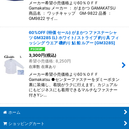
メーカー希望小売価格より60％ＯＦＦ
Gamakatsu メーカー ： がまかつ GAMAKATSU
商品名 ： ワッチキャップ GM-9822 品番 ：
GM9822 サイ…
60%OFF (特価 セール) がまかつ ファスナーシャ
ツ GM3285 (L) ホワイト/ ストライプ 釣り具 フィ
ッシング ウエア 磯釣り 鮎 船 ルアー
[
GM3285
]
3,300
円
(税込)
希望小売価格
:
8,250
円
在庫数 在庫あり
メーカー希望小売価格より60％ＯＦＦ
Gamakatsu ●センターファスナーをダミーボタン
裏に装備し、着脱がラクに行えます。カジュアル
にもビジネスにも着用できるマルチなファスナー
付きYシ…
ホーム
ショッピングカート