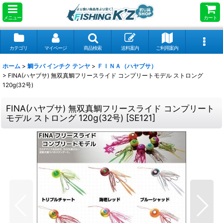
メニュー
カート
カテゴリ
マイページ
商品検索
送料案内
ご利用案内
ホーム
>
鯛ラバ インチク テンヤ
>
ＦＩＮＡ（ハヤブサ）
>
FINA(ハヤブサ) 無双真鯛フリースライド コンプリートモデル ストロング
120g(32号)
FINA(ハヤブサ) 無双真鯛フリースライド コンプリート
モデル ストロング 120g(32号)
[
SE121
]