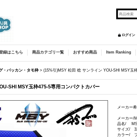
ログイン
登録はこちら
商品カテゴリ一覧
おすすめ商品
Item Ranking
グ・バッカン・タモ枠
>
(15%引)MSY 松田 稔 サンライン YOU-SHI MS
YOU-SHI MSY玉枠475-5専用コンパクトカバー
メーカー希
メーカー/MS
品名/ MS
サイズ/ 32
カラー/ 