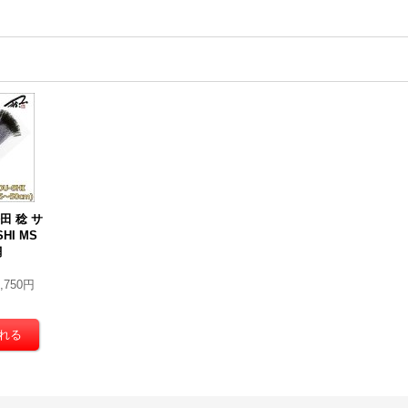
松田 稔 サ
HI MS
網
4,750円