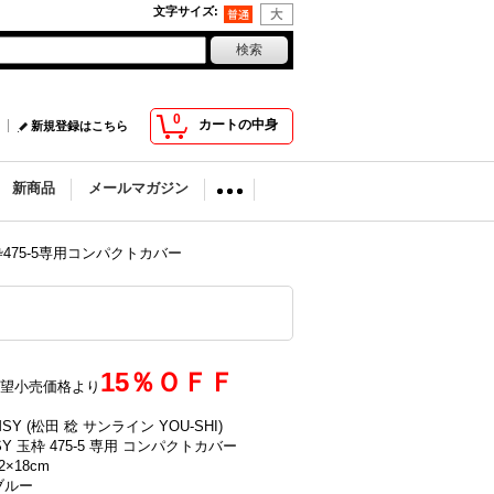
文字サイズ
:
0
カートの中身
新規登録はこちら
新商品
メールマガジン
Y玉枠475-5専用コンパクトカバー
15％ＯＦＦ
望小売価格より
Y (松田 稔 サンライン YOU-SHI)
Y 玉枠 475-5 専用 コンパクトカバー
×18cm
ブルー