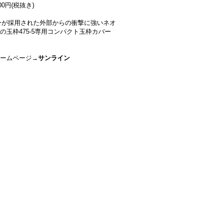
00円(税抜き)
ーが採用された外部からの衝撃に強いネオ
の玉枠475-5専用コンパクト玉枠カバー
ームページ→
サンライン