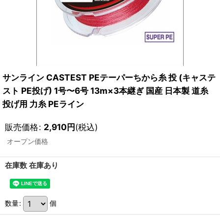
サンライン CASTEST PEテーパーちから糸 投 (キャステ
スト PE投げ) 1号〜6号 13m×3本継ぎ 国産 日本製 道糸
投げ用 力糸 PEライン
販売価格
:
2,910
円
(税込)
オープン価格
在庫数 在庫あり
数量
:
個