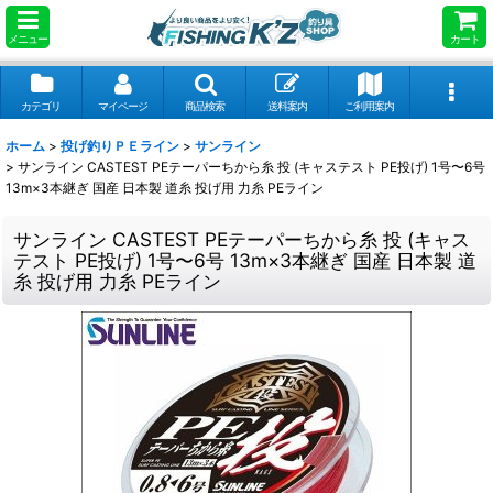
メニュー
カート
カテゴリ
マイページ
商品検索
送料案内
ご利用案内
ホーム
>
投げ釣りＰＥライン
>
サンライン
>
サンライン CASTEST PEテーパーちから糸 投 (キャステスト PE投げ) 1号〜6号
13m×3本継ぎ 国産 日本製 道糸 投げ用 力糸 PEライン
サンライン CASTEST PEテーパーちから糸 投 (キャス
テスト PE投げ) 1号〜6号 13m×3本継ぎ 国産 日本製 道
糸 投げ用 力糸 PEライン