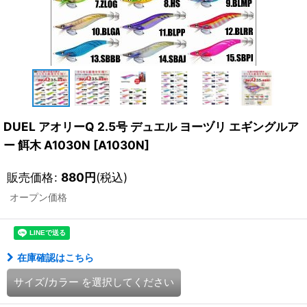
DUEL アオリーQ 2.5号 デュエル ヨーヅリ エギングルア
ー 餌木 A1030N
[
A1030N
]
販売価格
:
880
円
(税込)
オープン価格
在庫確認はこちら
サイズ/カラー
を選択してください