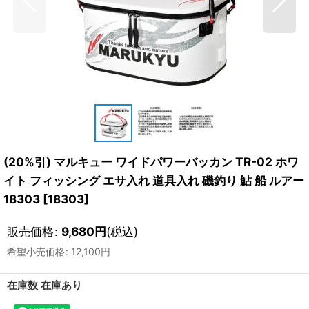
(20%引) マルキュー ワイドパワーバッカン TR-02 ホワ
イト フィッシング エサ入れ 道具入れ 磯釣り 鮎 船 ルアー
18303
[
18303
]
販売価格
:
9,680
円
(税込)
希望小売価格
:
12,100
円
在庫数 在庫あり