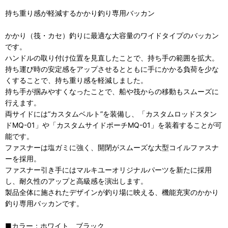
持ち重り感が軽減するかかり釣り専用バッカン
かかり（筏・カセ）釣りに最適な大容量のワイドタイプのバッカン
です。
ハンドルの取り付け位置を見直したことで、持ち手の範囲を拡大。
持ち運び時の安定感をアップさせるとともに手にかかる負荷を少な
くすることで、持ち重り感を軽減しました。
持ち手が掴みやすくなったことで、船や筏からの移動もスムーズに
行えます。
両サイドには“カスタムベルト”を装備し、「カスタムロッドスタン
ドMQ-01」や「カスタムサイドポーチMQ-01」を装着することが可
能です。
ファスナーは塩ガミに強く、開閉がスムーズな大型コイルファスナ
ーを採用。
ファスナー引き手にはマルキユーオリジナルパーツを新たに採用
し、耐久性のアップと高級感を演出します。
製品全体に施されたデザインが釣り場に映える、機能充実のかかり
釣り専用バッカンです。
■カラー：ホワイト、ブラック