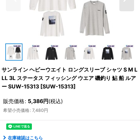
サンライン ヘビーウエイト ロングスリーブ シャツ S M L
LL 3L ステータス フィッシング ウエア 磯釣り 鮎 船 ルア
ー SUW-15313
[
SUW-15313
]
販売価格
:
5,386
円
(税込)
希望小売価格
:
7,480
円
在庫確認はこちら