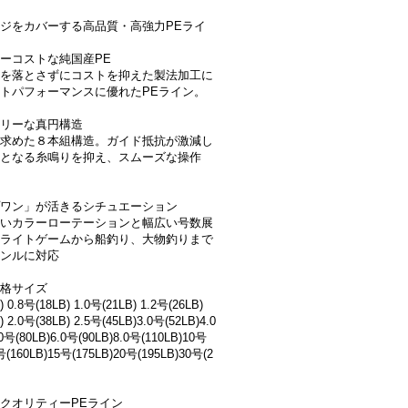
ジをカバーする高品質・高強力PEライ
ーコストな純国産PE
を落とさずにコストを抑えた製法加工に
トパフォーマンスに優れたPEライン。
リーな真円構造
求めた８本組構造。ガイド抵抗が激減し
となる糸鳴りを抑え、スムーズな操作
ワン」が活きるシチュエーション
いカラーローテーションと幅広い号数展
ライトゲームから船釣り、大物釣りまで
ンルに対応
格サイズ
) 0.8号(18LB) 1.0号(21LB) 1.2号(26LB)
) 2.0号(38LB) 2.5号(45LB)3.0号(52LB)4.0
0号(80LB)6.0号(90LB)8.0号(110LB)10号
号(160LB)15号(175LB)20号(195LB)30号(2
クオリティーPEライン