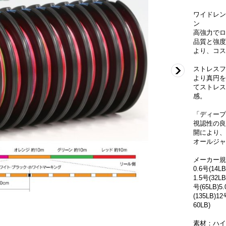
ワイドレン
ン
高強力でロ
品質と強度
より、コス
ストレスフ
より真円を
てストレス
感。
「ディープ
視認性の良
開により、
オールジャ
メーカー規
0.6号(14LB
1.5号(32LB
号(65LB)5.
(135LB)12
60LB)
素材：ハイ