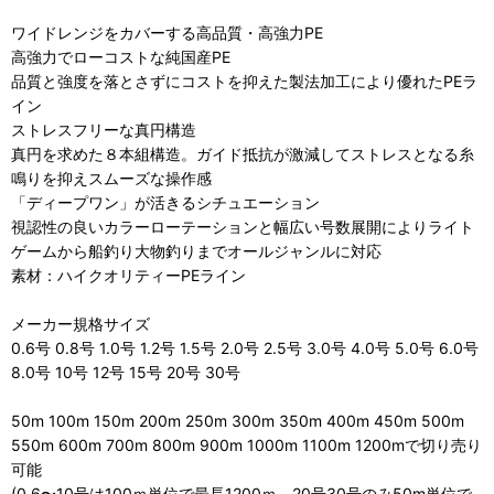
ワイドレンジをカバーする高品質・高強力PE
高強力でローコストな純国産PE
品質と強度を落とさずにコストを抑えた製法加工により優れたPEラ
イン
ストレスフリーな真円構造
真円を求めた８本組構造。ガイド抵抗が激減してストレスとなる糸
鳴りを抑えスムーズな操作感
「ディープワン」が活きるシチュエーション
視認性の良いカラーローテーションと幅広い号数展開によりライト
ゲームから船釣り大物釣りまでオールジャンルに対応
素材：ハイクオリティーPEライン
メーカー規格サイズ
0.6号 0.8号 1.0号 1.2号 1.5号 2.0号 2.5号 3.0号 4.0号 5.0号 6.0号
8.0号 10号 12号 15号 20号 30号
50m 100m 150m 200m 250m 300m 350m 400m 450m 500m
550m 600m 700m 800m 900m 1000m 1100m 1200mで切り売り
可能
(0.6〜10号は100ｍ単位で最長1200ｍ、20号30号のみ50m単位で