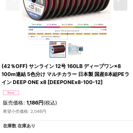
(42％OFF) サンライン 12号 160LB ディープワン×8
100m連結 5色分け マルチカラー 日本製 国産8本組PEラ
イン DEEP ONE x8
[
DEEPONEx8-100-12
]
販売価格
:
1,186
円
(税込)
希望小売価格
:
2,046
円
在庫数 在庫あり