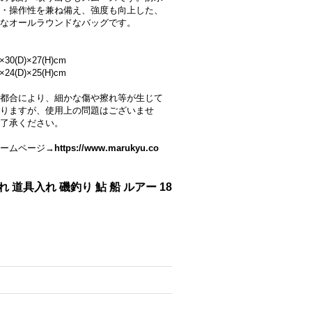
・操作性を兼ね備え、強度も向上した、
なオールラウンドなバッグです。
×30(D)×27(H)cm
×24(D)×25(H)cm
都合により、細かな傷や擦れ等が生じて
りますが、使用上の問題はございませ
了承ください。
ームページ→
https://www.marukyu.co
れ 道具入れ 磯釣り 鮎 船 ルアー 18