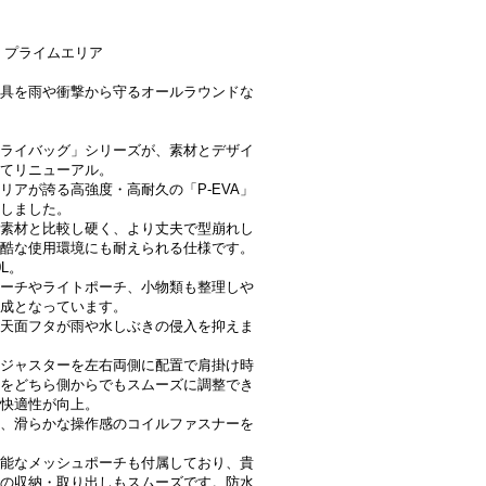
U プライムエリア
具を雨や衝撃から守るオールラウンドな
ライバッグ」シリーズが、素材とデザイ
てリニューアル。
リアが誇る高強度・高耐久の「P-EVA」
しました。
A素材と比較し硬く、より丈夫で型崩れし
酷な使用環境にも耐えられる仕様です。
L。
ーチやライトポーチ、小物類も整理しや
成となっています。
天面フタが雨や水しぶきの侵入を抑えま
ジャスターを左右両側に配置で肩掛け時
をどちら側からでもスムーズに調整でき
快適性が向上。
、滑らかな操作感のコイルファスナーを
能なメッシュポーチも付属しており、貴
の収納・取り出しもスムーズです。防水