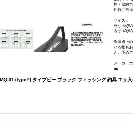
性・収納力
釣行に最適
サイズ：
外寸 55(W)
内寸 49(W)
※製造上の
いる物もあ
ん。予めご
メーカーホ
m/
MQ-01 (typeP) タイプピー ブラック フィッシング 釣具 エサ入