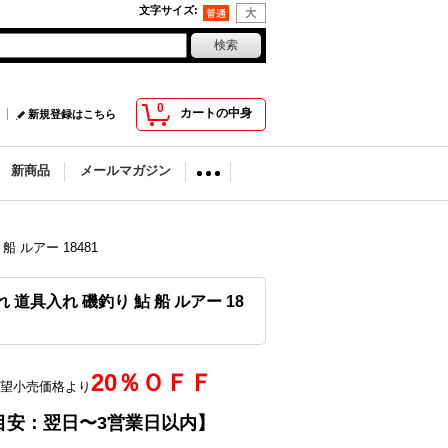
文字サイズ
:
0
カートの中身
新規登録はこちら
新商品
メールマガジン
船 ルアー 18481
れ 道具入れ 磯釣り 鮎 船 ルアー 18
20％ＯＦＦ
望小売価格より
目安：翌日〜3営業日以内】