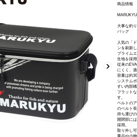
商品情報
MARUKY
大事な釣り
バッグ
人気の「ド
ンを刷新し
プライムエ
生地を採用
従来のEV
にくく、過
容量は約30
システムポ
すい内部構
フラットな
す。
ベルトのア
のベルト長
持ち運びの
開閉部には
採用。
取り外し可
重品や小物