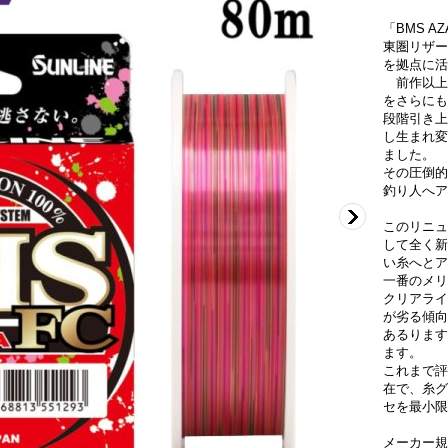
「BMS 
東圏リザー
を拠点に活
前作以上
をさらにも
段階引き上
し生まれ変
ました。
その圧倒的
釣り人へア
このリニュ
して全く新
い糸へとア
一番のメリ
クリアライ
が劣る傾向
あるります
ます。
これまで評
在で、糸グ
セを最小限
メーカー規