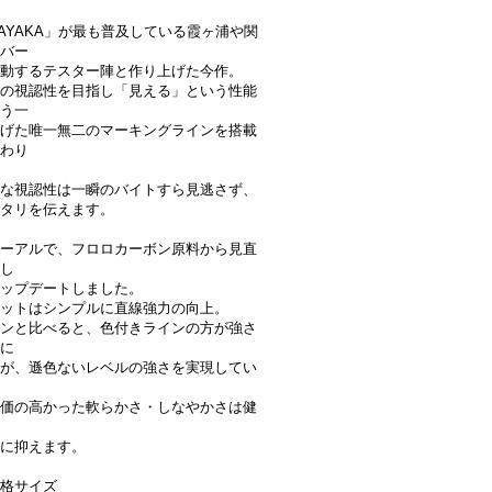
AZAYAKA」が最も普及している霞ヶ浦や関
バー
動するテスター陣と作り上げた今作。
の視認性を目指し「見える」という性能
う一
げた唯一無二のマーキングラインを搭載
わり
な視認性は一瞬のバイトすら見逃さず、
タリを伝えます。
ーアルで、フロロカーボン原料から見直
し
ップデートしました。
ットはシンプルに直線強力の向上。
ンと比べると、色付きラインの方が強さ
に
が、遜色ないレベルの強さを実現してい
価の高かった軟らかさ・しなやかさは健
に抑えます。
格サイズ