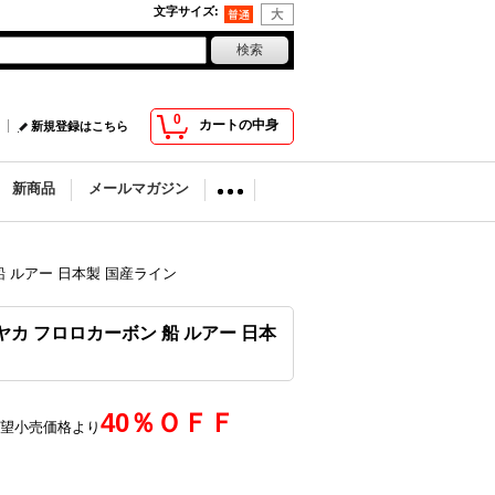
文字サイズ
:
0
カートの中身
新規登録はこちら
新商品
メールマガジン
ボン 船 ルアー 日本製 国産ライン
m アザヤカ フロロカーボン 船 ルアー 日本
40％ＯＦＦ
望小売価格より