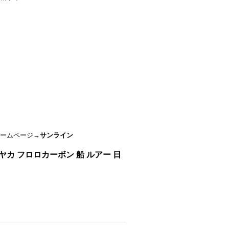
ームページ→
サンライン
m アザヤカ フロロカーボン 船 ルアー 日