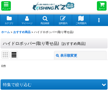
メニュー
カート
カテゴリ
マイページ
商品検索
送料案内
ご利用案内
ホーム
>
おすすめ商品
>
ハイドロポッパー(取り寄せ品)
ハイドロポッパー(取り寄せ品)
[
おすすめ商品
]
表示順変更
閉じる
0
件
表示数
:
並び順
:
特集で絞り込む
絞り込む
ぱたぱたＱ