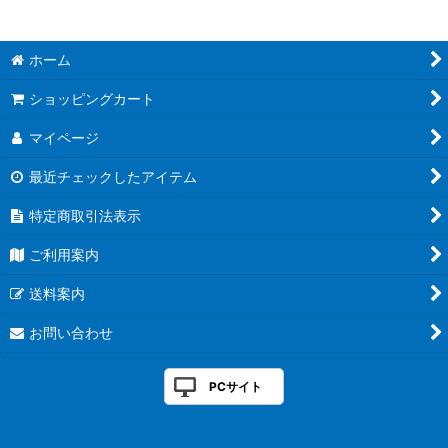
490グロー
PEジガーULT
ホーム
ゴーセンジギング ゴーセンＸ
ショッピングカート
ドンペペ８
マイページ
キャストウェイＰＥ
最近チェックしたアイテム
DUELエギセール
特定商取引法表示
ご利用案内
サンライン バッテリー
送料案内
ホットヒーター特集
お問い合わせ
テクミーＳＰ
鮎タイツ
PCサイト
グレミチ