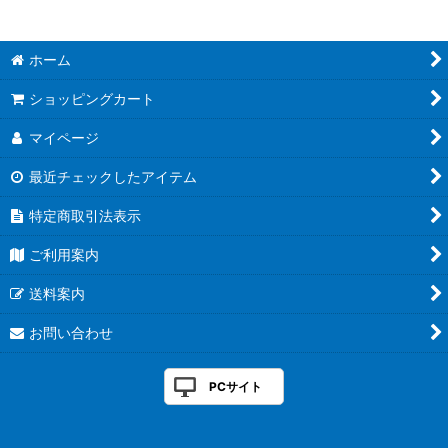
490グロー
PEジガーULT
ホーム
ゴーセンジギング ゴーセンＸ
ショッピングカート
ドンペペ８
マイページ
キャストウェイＰＥ
最近チェックしたアイテム
DUELエギセール
特定商取引法表示
ご利用案内
サンライン バッテリー
送料案内
ホットヒーター特集
お問い合わせ
テクミーＳＰ
鮎タイツ
PCサイト
グレミチ