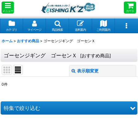
メニュー
カート
カテゴリ
マイページ
商品検索
送料案内
ご利用案内
ホーム
>
おすすめ商品
>
ゴーセンジギング ゴーセンＸ
ゴーセンジギング ゴーセンＸ
[
おすすめ商品
]
表示順変更
閉じる
0
件
表示数
:
並び順
:
特集で絞り込む
絞り込む
ぱたぱたＱ